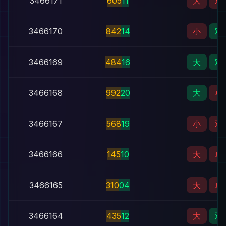
3466171
6
0
5
11
大
双
3466170
8
4
2
14
小
双
3466169
4
8
4
16
大
双
3466168
9
9
2
20
大
单
3466167
5
6
8
19
小
双
3466166
1
4
5
10
大
单
3466165
3
1
0
04
大
单
3466164
4
3
5
12
大
双