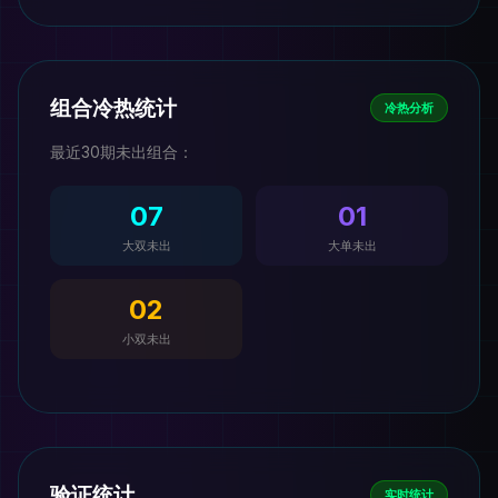
组合冷热统计
冷热分析
最近30期未出组合：
07
01
大双未出
大单未出
02
小双未出
验证统计
实时统计