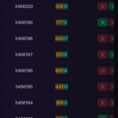
3466200
3
3
4
10
大
双
3466199
1
7
7
15
大
双
3466198
5
0
2
07
大
双
3466197
2
2
1
05
大
单
3466196
8
5
5
18
小
单
3466195
4
4
2
10
大
单
3466194
2
6
5
13
大
双