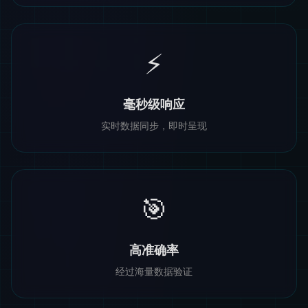
⚡
毫秒级响应
实时数据同步，即时呈现
🎯
高准确率
经过海量数据验证