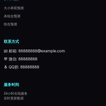
大小单双预测
杀组合预测
组合预测
联系方式
📧 邮箱: 88888888@example.com
💬 微信: 88888888
🐧 QQ群: 88888888
服务时间
24小时在线服务
实时更新数据