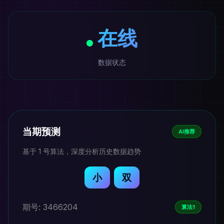
在线
数据状态
当期预测
AI推荐
基于 1 号算法，深度分析历史数据趋势
小
双
期号: 3466204
算法1