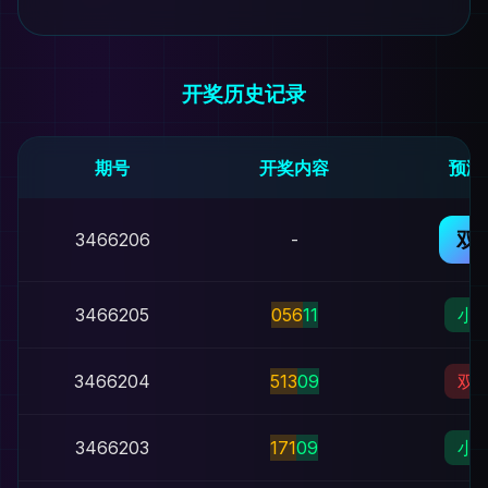
开奖历史记录
期号
开奖内容
预测
双
3466206
-
3466205
0
5
6
11
小
3466204
5
1
3
09
双
3466203
1
7
1
09
小