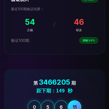
最近100期验证结果：
54
46
/
正确
错误
验证100期
准确 54%
3466205
第
期
距下期：
148
秒
0
5
6
11