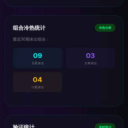
组合冷热统计
冷热分析
最近30期未出组合：
09
03
大双未出
大单未出
04
小双未出
验证统计
实时统计