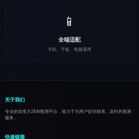
📱
全端适配
手机、平板、电脑通用
关于我们
专业的加拿大28AI预测平台，致力于为用户提供精准、及时的预测
服务。
快速链接