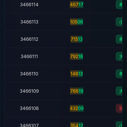
3466114
4
6
7
17
单
3466113
1
0
5
06
小
3466112
7
1
5
13
单
3466111
7
9
2
18
大
3466110
1
4
8
13
单
3466109
7
6
6
19
大
3466108
4
3
2
09
双
3466107
3
5
4
12
小