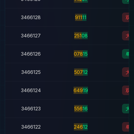
3466128
9
1
1
11
双
3466127
2
5
1
08
大
3466126
0
7
8
15
单
3466125
5
0
7
12
大
3466124
6
4
9
19
双
3466123
5
5
6
16
大
3466122
2
4
6
12
单