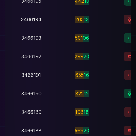
3466195
4
4
2
10
小
3466194
2
6
5
13
双
3466193
5
0
1
06
小
3466192
2
9
9
20
单
3466191
6
5
5
16
小
3466190
8
2
2
12
双
3466189
1
9
8
18
小
3466188
5
6
9
20
单