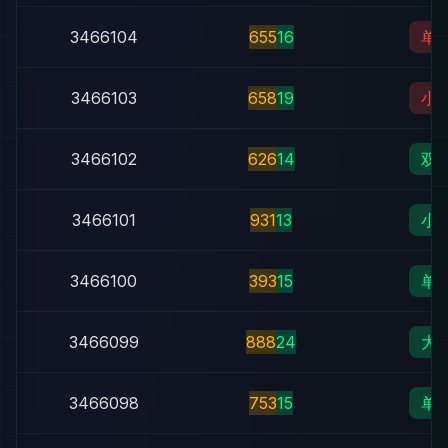
3466104
6
5
5
16
单
3466103
6
5
8
19
小
3466102
6
2
6
14
双
3466101
9
3
1
13
小
3466100
3
9
3
15
单
3466099
8
8
8
24
大
3466098
7
5
3
15
单