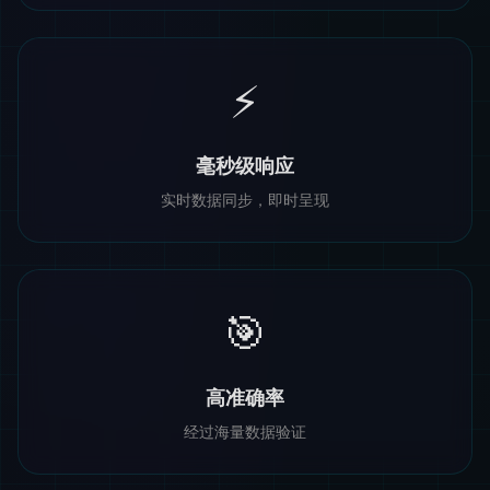
⚡
毫秒级响应
实时数据同步，即时呈现
🎯
高准确率
经过海量数据验证