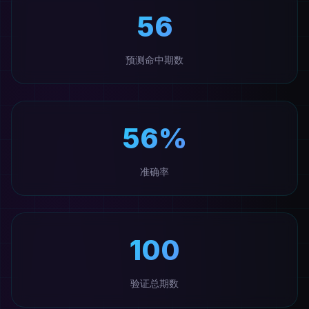
56
预测命中期数
56%
准确率
100
验证总期数