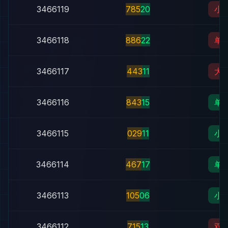
3466119
7
8
5
20
小
3466118
8
8
6
22
单
3466117
4
4
3
11
大
3466116
8
4
3
15
单
3466115
0
2
9
11
小
3466114
4
6
7
17
单
3466113
1
0
5
06
小
3466112
7
1
5
13
双