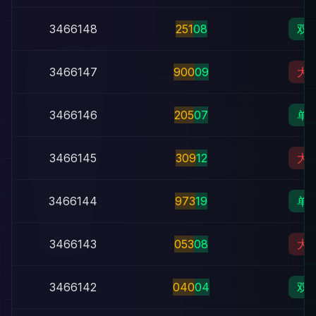
3466148
2
5
1
08
双
3466147
9
0
0
09
大
3466146
2
0
5
07
单
3466145
3
0
9
12
大
3466144
9
7
3
19
单
3466143
0
5
3
08
大
3466142
0
4
0
04
双