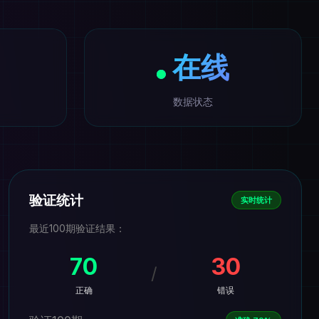
在线
数据状态
验证统计
实时统计
最近100期验证结果：
70
30
/
正确
错误