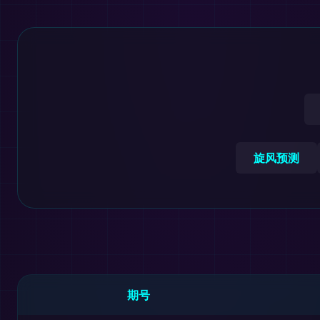
旋风预测
期号