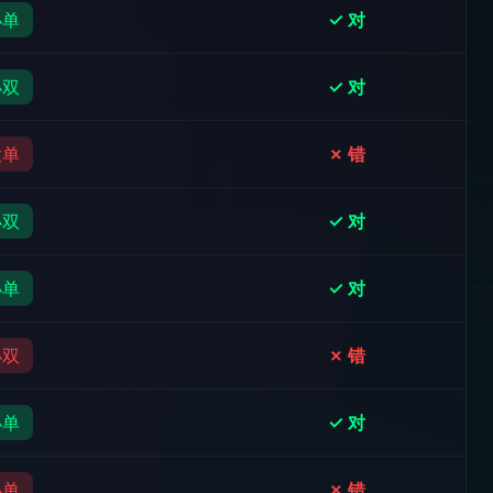
小单
✓ 对
小双
✓ 对
大单
✗ 错
小双
✓ 对
小单
✓ 对
小双
✗ 错
小单
✓ 对
小单
✗ 错