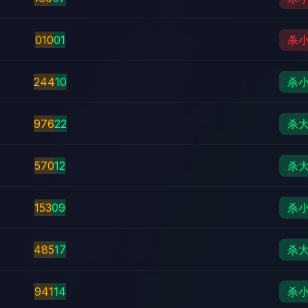
0
1
0
01
杀
2
4
4
10
杀
9
7
6
22
杀
5
7
0
12
杀
1
5
3
09
杀
4
8
5
17
杀
9
4
1
14
杀