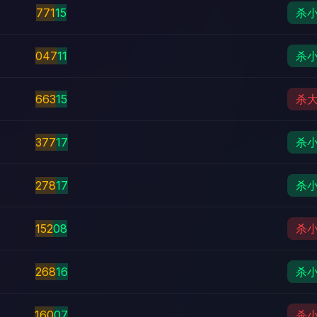
7
7
1
15
杀
0
4
7
11
杀
6
6
3
15
杀
3
7
7
17
杀
2
7
8
17
杀
1
5
2
08
杀
2
6
8
16
杀
1
6
0
07
杀