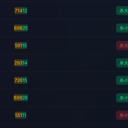
7
1
4
12
杀
8
9
8
25
杀
5
9
1
15
杀
2
9
3
14
杀
7
2
6
15
杀
8
9
9
26
杀
5
5
1
11
杀