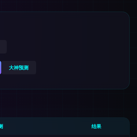
大神预测
测
结果