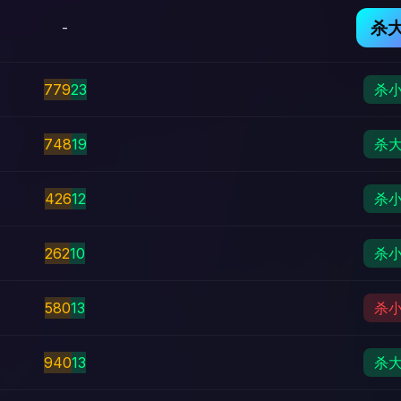
杀
-
7
7
9
23
杀
7
4
8
19
杀
4
2
6
12
杀
2
6
2
10
杀
5
8
0
13
杀
9
4
0
13
杀