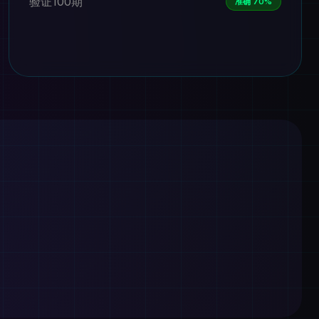
验证100期
准确 70%