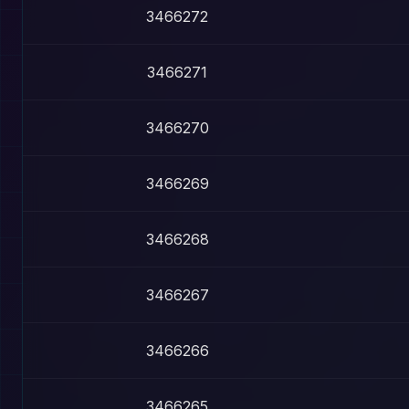
3466272
3466271
3466270
3466269
3466268
3466267
3466266
3466265