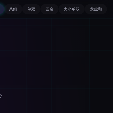
杀组
单双
四余
大小单双
龙虎和
务