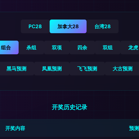
PC28
加拿大28
台湾28
组合
杀组
双项
四余
双组
龙虎
黑马预测
凤凰预测
飞飞预测
大古预测
开奖历史记录
开奖内容
预测