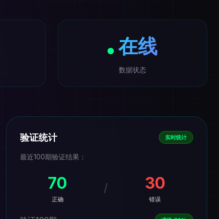
在线
数据状态
验证统计
实时统计
最近100期验证结果：
70
30
/
正确
错误