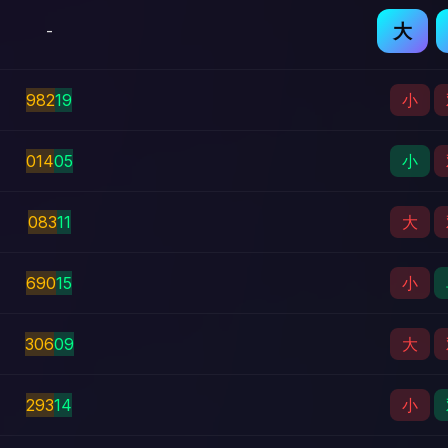
大
-
9
8
2
19
小
0
1
4
05
小
0
8
3
11
大
6
9
0
15
小
3
0
6
09
大
2
9
3
14
小