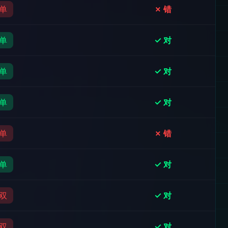
单
✗ 错
单
✓ 对
单
✓ 对
单
✓ 对
单
✗ 错
单
✓ 对
双
✓ 对
双
✓ 对